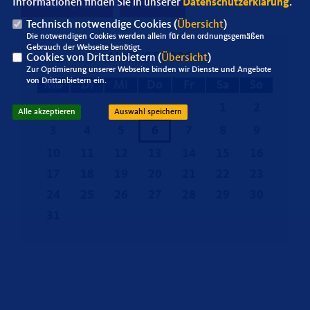
Informationen finden Sie in unserer
Datenschutzerklärung
.
SU Recklinghausen
SU Gladbeck
Technisch notwendige Cookies (
Übersicht
)
Die notwendigen Cookies werden allein für den ordnungsgemäßen
Gebrauch der Webseite benötigt.
AUGUST 2026
Cookies von Drittanbietern (
Übersicht
)
Zur Optimierung unserer Webseite binden wir Dienste und Angebote
von Drittanbietern ein.
Mo
Di
Mi
Do
Fr
Sa
So
1
2
Alle akzeptieren
Auswahl speichern
3
4
5
6
7
8
9
10
11
12
13
14
15
16
17
18
19
20
21
22
23
24
25
26
27
28
29
30
31