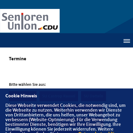
Termine
Bitte wählen Sie aus:
Cookie Hinweis
Alle Termine
SU Castrop Rauxel
SU Datteln
Diese Webseite verwendet Cookies, die notwendig sind, um
SU Herten
SU Waltrop
SU Haltern am See
die Webseite zu nutzen. Weiterhin verwenden wir Dienste
von Drittanbietern, die uns helfen, unser Webangebot zu
verbessern (Website-Optmierung). Für die Verwendung
SU Dorsten
SU Marl
SU Oer-Erkenschwick
bestimmter Dienste, benötigen wir Ihre Einwilligung. Ihre
Einwilligung können Sie jederzeit widerrufen. Weitere