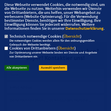
Telefon: 02361499200
Diese Webseite verwendet Cookies, die notwendig sind, um
die Webseite zu nutzen. Weiterhin verwenden wir Dienste
Fax: 023614992924
von Drittanbietern, die uns helfen, unser Webangebot zu
E-Mail: cdudahmenmichael@aol.com
verbessern (Website-Optmierung). Für die Verwendung
bestimmter Dienste, benötigen wir Ihre Einwilligung. Ihre
Einwilligung können Sie jederzeit widerrufen. Weitere
Informationen finden Sie in unserer
Datenschutzerklärung
.
Technisch notwendige Cookies (
Übersicht
)
Die notwendigen Cookies werden allein für den ordnungsgemäßen
Gebrauch der Webseite benötigt.
Cookies von Drittanbietern (
Übersicht
)
Du willst mitreden? Mitmachen?
Zur Optimierung unserer Webseite binden wir Dienste und Angebote
von Drittanbietern ein.
Super! Kontaktier uns!
Alle akzeptieren
Auswahl speichern