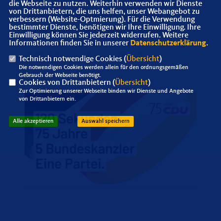
Wochen nach Ende des Zweiten Weltkriegs fast
die Webseite zu nutzen. Weiterhin verwenden wir Dienste
von Drittanbietern, die uns helfen, unser Webangebot zu
zeitglich in allen Besatzungszonen Initiativen zur
verbessern (Website-Optmierung). Für die Verwendung
bestimmter Dienste, benötigen wir Ihre Einwilligung. Ihre
Gründung einer neuen christlich-demokratischen
Einwilligung können Sie jederzeit widerrufen. Weitere
Informationen finden Sie in unserer
Datenschutzerklärung
.
Partei starteten: Der Aufruf der neuen CDU Berlin gilt
als die Geburtsstunde unserer Partei.
Technisch notwendige Cookies (
Übersicht
)
Die notwendigen Cookies werden allein für den ordnungsgemäßen
Gebrauch der Webseite benötigt.
Cookies von Drittanbietern (
Übersicht
)
Zur Optimierung unserer Webseite binden wir Dienste und Angebote
von Drittanbietern ein.
Alle akzeptieren
Auswahl speichern