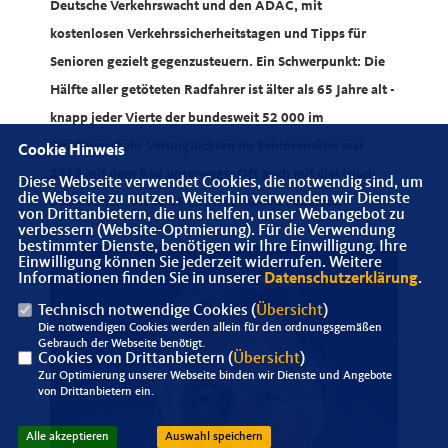
Deutsche Verkehrswacht und den ADAC, mit
kostenlosen Verkehrssicherheitstagen und Tipps für
Senioren gezielt gegenzusteuern. Ein Schwerpunkt: Die
Hälfte aller getöteten Radfahrer ist älter als 65 Jahre alt -
knapp jeder Vierte der bundesweit 52 000 im
Straßenverkehr Verunglückten im Seniorenalter war
Cookie Hinweis
2019 mit dem Rad unterwegs. Oft auch mit elektrisch
Diese Webseite verwendet Cookies, die notwendig sind, um
die Webseite zu nutzen. Weiterhin verwenden wir Dienste
betriebenen, bis zu 25 km/h schnellen Pedelecs.
von Drittanbietern, die uns helfen, unser Webangebot zu
verbessern (Website-Optmierung). Für die Verwendung
bestimmter Dienste, benötigen wir Ihre Einwilligung. Ihre
Einwilligung können Sie jederzeit widerrufen. Weitere
Informationen finden Sie in unserer
Datenschutzerklärung
.
Technisch notwendige Cookies (
Übersicht
)
Die notwendigen Cookies werden allein für den ordnungsgemäßen
Gebrauch der Webseite benötigt.
Cookies von Drittanbietern (
Übersicht
)
Zur Optimierung unserer Webseite binden wir Dienste und Angebote
von Drittanbietern ein.
Alle akzeptieren
Auswahl speichern