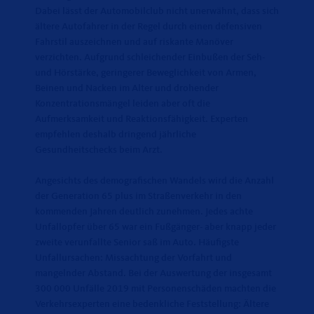
Dabei lässt der Automobilclub nicht unerwähnt, dass sich
ältere Autofahrer in der Regel durch einen defensiven
Fahrstil auszeichnen und auf riskante Manöver
verzichten. Aufgrund schleichender Einbußen der Seh-
und Hörstärke, geringerer Beweglichkeit von Armen,
Beinen und Nacken im Alter und drohender
Konzentrationsmängel leiden aber oft die
Aufmerksamkeit und Reaktionsfähigkeit. Experten
empfehlen deshalb dringend jährliche
Gesundheitschecks beim Arzt.
Angesichts des demografischen Wandels wird die Anzahl
der Generation 65 plus im Straßenverkehr in den
kommenden Jahren deutlich zunehmen. Jedes achte
Unfallopfer über 65 war ein Fußgänger- aber knapp jeder
zweite verunfallte Senior saß im Auto. Häufigste
Unfallursachen: Missachtung der Vorfahrt und
mangelnder Abstand. Bei der Auswertung der insgesamt
300 000 Unfälle 2019 mit Personenschäden machten die
Verkehrsexperten eine bedenkliche Feststellung: Ältere