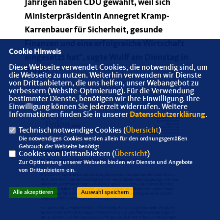
Jährigen haben CDU gewählt, weil sich
Ministerpräsidentin Annegret Kramp-
Karrenbauer für Sicherheit, gesunde
Finanzen und eine erfolgreiche Wirtschaft
Cookie Hinweis
eingesetzt hat", sagte Wulff am Dienstag in
Diese Webseite verwendet Cookies, die notwendig sind, um
Berlin.
die Webseite zu nutzen. Weiterhin verwenden wir Dienste
von Drittanbietern, die uns helfen, unser Webangebot zu
verbessern (Website-Optmierung). Für die Verwendung
bestimmter Dienste, benötigen wir Ihre Einwilligung. Ihre
Einwilligung können Sie jederzeit widerrufen. Weitere
Informationen finden Sie in unserer
Datenschutzerklärung
.
Technisch notwendige Cookies (
Übersicht
)
Die notwendigen Cookies werden allein für den ordnungsgemäßen
Gebrauch der Webseite benötigt.
Cookies von Drittanbietern (
Übersicht
)
Zur Optimierung unserer Webseite binden wir Dienste und Angebote
von Drittanbietern ein.
Alle akzeptieren
Auswahl speichern